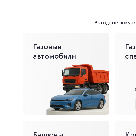
Выгодные покупки
Газовые
Га
автомобили
сп
Баллоны
Кр