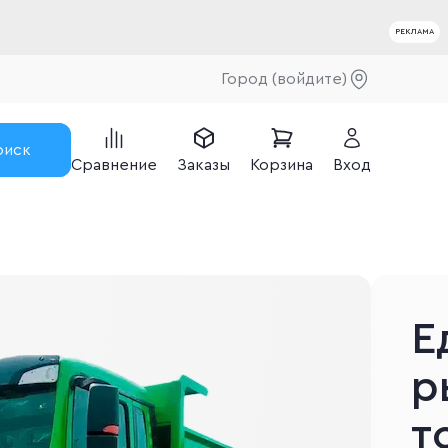
РЕКЛАМА
Город (войдите)
оиск
Сравнение
Заказы
Корзина
Вход
Е
р
т