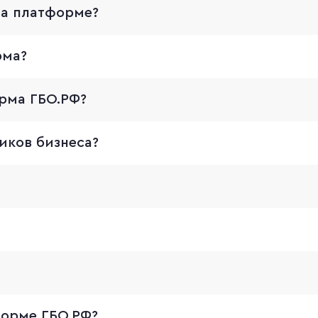
на платформе?
рма?
рма ГБО.РФ?
иков бизнеса?
форме ГБО.РФ?