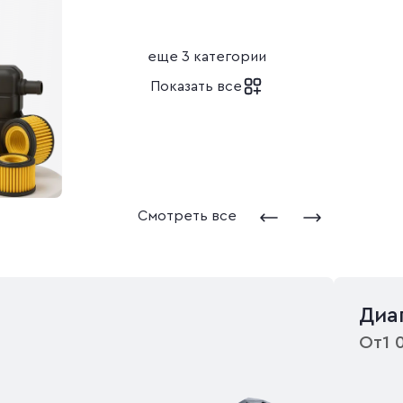
еще
3
категории
Показать все
Смотреть все
Диа
От
1 